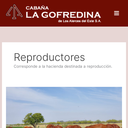
Ir
al
contenido
Reproductores
Corresponde a la hacienda destinada a reproducción.
Sanidad